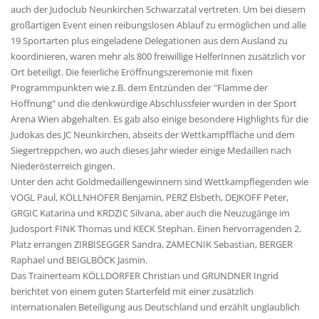
auch der Judoclub Neunkirchen Schwarzatal vertreten. Um bei diesem
großartigen Event einen reibungslosen Ablauf zu ermöglichen und alle
19 Sportarten plus eingeladene Delegationen aus dem Ausland zu
koordinieren, waren mehr als 800 freiwillige HelferInnen zusätzlich vor
Ort beteiligt. Die feierliche Eröffnungszeremonie mit fixen
Programmpunkten wie z.B. dem Entzünden der "Flamme der
Hoffnung" und die denkwürdige Abschlussfeier wurden in der Sport
Arena Wien abgehalten. Es gab also einige besondere Highlights für die
Judokas des JC Neunkirchen, abseits der Wettkampffläche und dem
Siegertreppchen, wo auch dieses Jahr wieder einige Medaillen nach
Niederösterreich gingen.
Unter den acht Goldmedaillengewinnern sind Wettkampflegenden wie
VOGL Paul, KÖLLNHOFER Benjamin, PERZ Elsbeth, DEJKOFF Peter,
GRGIC Katarina und KRDZIC Silvana, aber auch die Neuzugänge im
Judosport FINK Thomas und KECK Stephan. Einen hervorragenden 2.
Platz errangen ZIRBISEGGER Sandra, ZAMECNIK Sebastian, BERGER
Raphael und BEIGLBÖCK Jasmin.
Das Trainerteam KÖLLDORFER Christian und GRUNDNER Ingrid
berichtet von einem guten Starterfeld mit einer zusätzlich
internationalen Beteiligung aus Deutschland und erzählt unglaublich