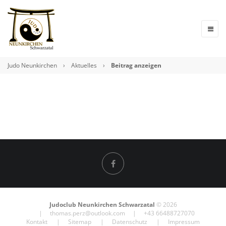
Judo Neunkirchen
›
Aktuelles
›
Beitrag anzeigen
Judoclub Neunkirchen Schwarzatal
© 2026
|
thomas.perz@outlook.com
| +43 66488727070
Kontakt
Sitemap
Datenschutz
Impressum